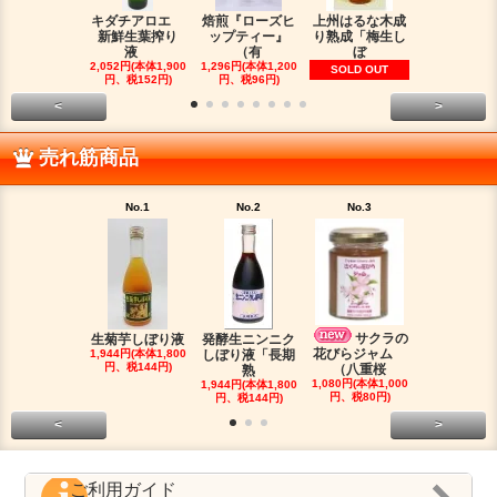
キダチアロエ
焙煎『ローズヒ
上州はるな木成
バラ生花び
新鮮生葉搾り
ップティー』
り熟成「梅生し
出液（無加
液
（有
ぼ
SOLD OU
2,052円(本体1,900
1,296円(本体1,200
SOLD OUT
円、税152円)
円、税96円)
<
>
売れ筋商品
No.1
No.2
No.3
No.4
サクラの
生菊芋しぼり液
発酵生ニンニク
焙煎『ロー
花びらジャム
1,944円(本体1,800
しぼり液「長期
ップティー
円、税144円)
（八重桜
熟
（有
1,080円(本体1,000
1,944円(本体1,800
1,296円(本体1
円、税80円)
円、税144円)
円、税96円
<
>
ご利用ガイド