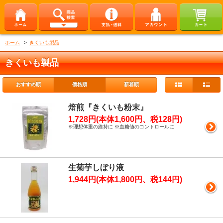
ホーム
>
きくいも製品
きくいも製品
おすすめ順
価格順
新着順
焙煎『きくいも粉末』
1,728円(本体1,600円、税128円)
※理想体重の維持に ※血糖値のコントロールに
生菊芋しぼり液
1,944円(本体1,800円、税144円)