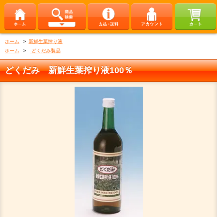
ホーム
>
新鮮生葉搾り液
ホーム
>
どくだみ製品
どくだみ 新鮮生葉搾り液100％