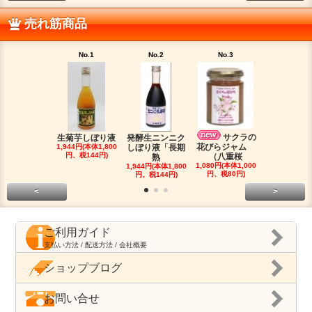
売れ筋商品
No.1
No.2
No.3
No.4
サクラの
生菊芋しぼり液
発酵生ニンニク
焙煎『ロー
花びらジャム
1,944円(本体1,800
しぼり液「長期
ップティー
円、税144円)
（八重桜
熟
（有
1,080円(本体1,000
1,944円(本体1,800
1,296円(本体1
円、税80円)
円、税144円)
円、税96円
<
>
ご利用ガイド
支払い方法 / 配送方法 / 会社概要
ショップブログ
お問い合せ