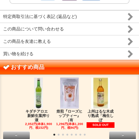
特定商取引法に基づく表記 (返品など)
この商品について問い合わせる
この商品を友達に教える
買い物を続ける
おすすめ商品
キダチアロエ
焙煎『ローズヒ
上州はるな木成
バラ生花び
新鮮生葉搾り
ップティー』
り熟成「梅生し
出液（無加
液
（有
ぼ
SOLD OU
2,052円(本体1,900
1,296円(本体1,200
SOLD OUT
円、税152円)
円、税96円)
<
>