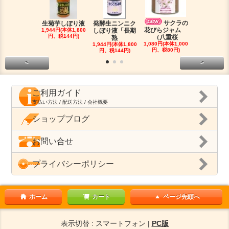
サクラの
生菊芋しぼり液
発酵生ニンニク
焙煎『ロー
花びらジャム
1,944円(本体1,800
しぼり液「長期
ップティー
円、税144円)
（八重桜
熟
（有
1,080円(本体1,000
1,944円(本体1,800
1,296円(本体1
円、税80円)
円、税144円)
円、税96円
<
>
ご利用ガイド
支払い方法 / 配送方法 / 会社概要
ショップブログ
お問い合せ
プライバシーポリシー
ホーム
カート
ページ先頭へ
表示切替 : スマートフォン |
PC版