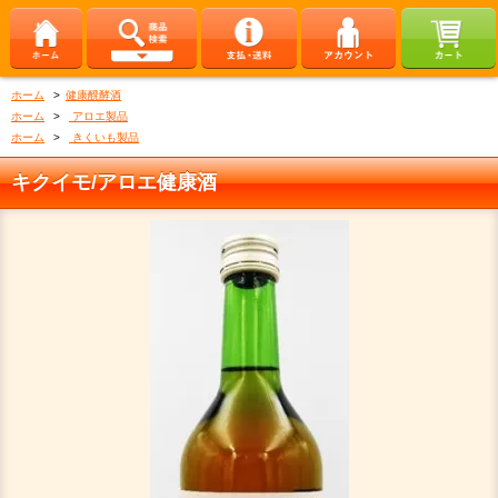
ホーム
>
健康醗酵酒
ホーム
>
アロエ製品
ホーム
>
きくいも製品
キクイモ/アロエ健康酒