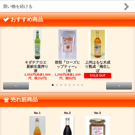
買い物を続ける
おすすめ商品
キダチアロエ
焙煎『ローズヒ
上州はるな木成
バラ生花び
新鮮生葉搾り
ップティー』
り熟成「梅生し
出液（無加
液
（有
ぼ
SOLD OU
2,052円(本体1,900
1,296円(本体1,200
SOLD OUT
円、税152円)
円、税96円)
<
>
売れ筋商品
No.1
No.2
No.3
No.4